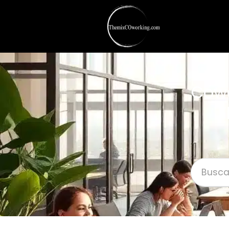
Cowo
F