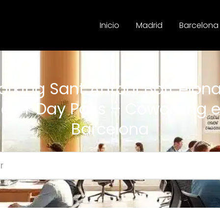
Inicio
Madrid
Barcelona
rking Sant Antoni Barcelona |
lex Y Day Pass – Coworking 
Barcelona