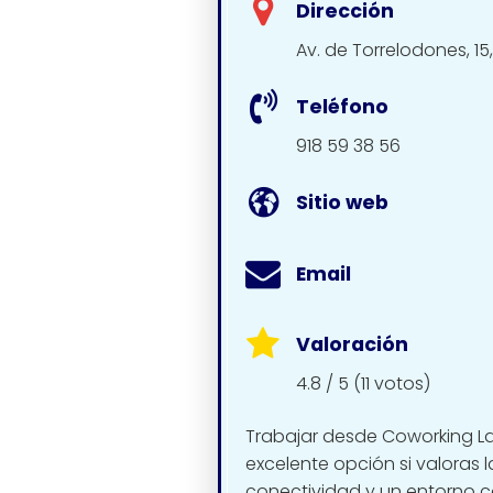
Dirección
Av. de Torrelodones, 1
Teléfono
918 59 38 56
Sitio web
Email
Valoración
4.8 / 5 (11 votos)
Trabajar desde Coworking L
excelente opción si valoras 
conectividad y un entorno c