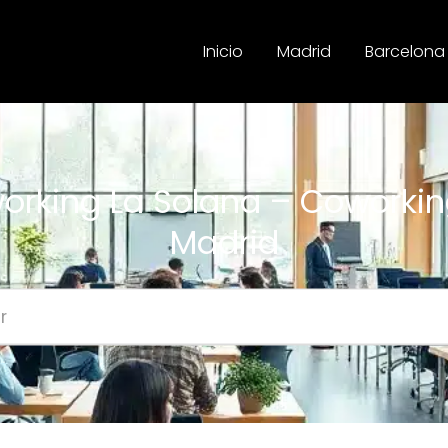
Inicio
Madrid
Barcelona
orking La Solana – Coworkin
Madrid