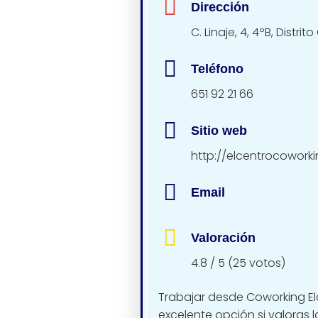
Dirección
C. Linaje, 4, 4ºB, Distr
Teléfono
651 92 21 66
Sitio web
http://elcentrocowork
Email
Valoración
4.8 / 5 (25 votos)
Trabajar desde Coworking E
excelente opción si valoras 