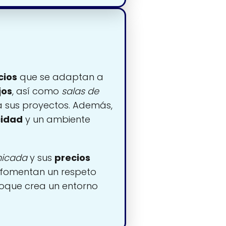
cios
que se adaptan a
jos
, así como
salas de
a sus proyectos. Además,
cidad
y un ambiente
nicada
y sus
precios
fomentan un respeto
foque crea un entorno