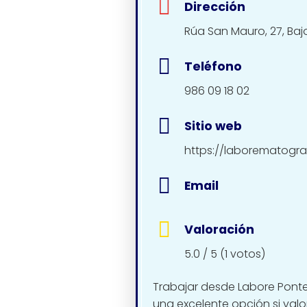
Dirección
Rúa San Mauro, 27, Ba
Teléfono
986 09 18 02
Sitio web
https://laborematogr
Email
Valoración
5.0 / 5 (1 votos)
Trabajar desde Labore Pont
una excelente opción si valo