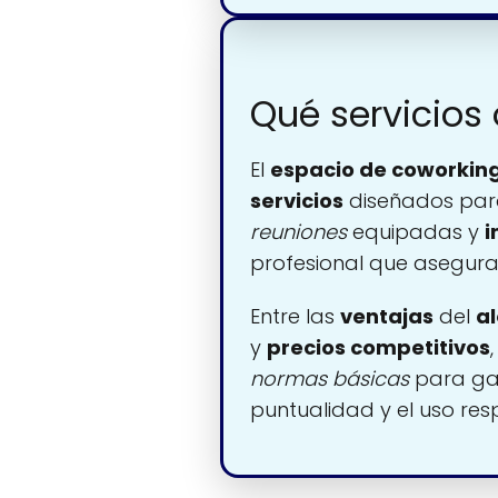
Qué servicio
El
espacio de coworkin
servicios
diseñados para
reuniones
equipadas y
i
profesional que asegur
Entre las
ventajas
del
al
y
precios competitivos
normas básicas
para gar
puntualidad y el uso res