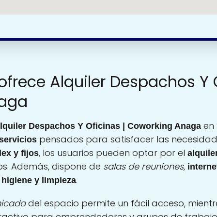
ofrece Alquiler Despachos Y O
naga
en 
lquiler Despachos Y Oficinas | Coworking Anaga
pensados para satisfacer las necesidad
servicios
, los usuarios pueden optar por el
ex y fijos
alquile
os. Además, dispone de
salas de reuniones
,
interne
a
.
higiene y limpieza
nicada
del espacio permite un fácil acceso, mient
ractivo para emprendedores y grupos de trabajo