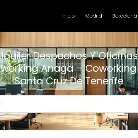
Inicio
Madrid
Barcelona
lquiler Despachos Y Oficinas
working Anaga – Coworking
Santa Cruz De Tenerife