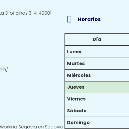
a 3, oficinas 3-4, 40001
Horarios
Día
Lunes
Martes
com/
Miércoles
Jueves
Viernes
Sábado
Domingo
oworking Segovia en Segovia