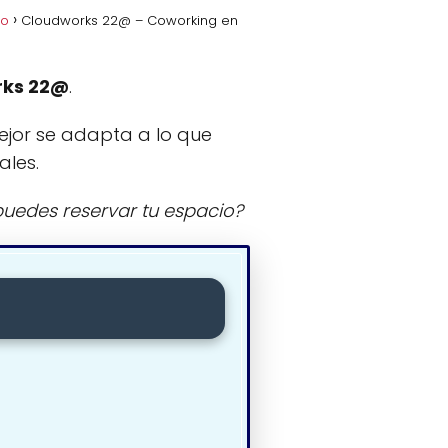
jo
Cloudworks 22@ – Coworking en
rks 22@
.
ejor se adapta a lo que
ales.
uedes reservar tu espacio?