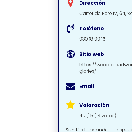
Dirección
Carrer de Pere IV, 64, 
Teléfono
930 18 09 15
Sitio web
https://wearecloudwo
glories/
Email
Valoración
4.7 / 5 (13 votos)
Si estás buscando un espacio