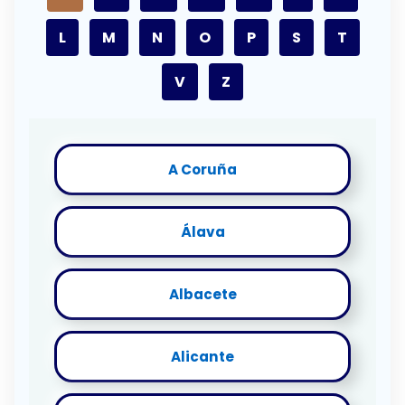
L
M
N
O
P
S
T
V
Z
A Coruña
Álava
Albacete
Alicante