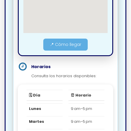
📍 Cómo llegar
Horarios
Consulta los horarios disponibles:
🗓️ Día
⏰ Horario
Lunes
9 am–5 pm
Martes
9 am–5 pm