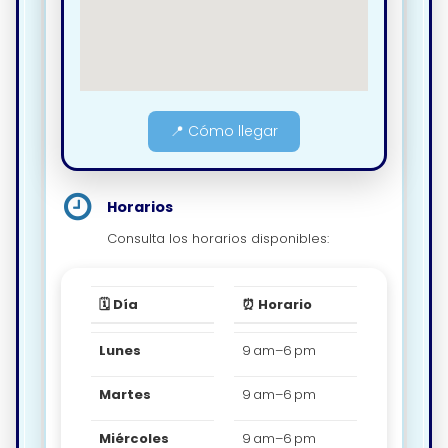
📍 Cómo llegar
Horarios
Consulta los horarios disponibles:
🗓️ Día
⏰ Horario
Lunes
9 am–6 pm
Martes
9 am–6 pm
Miércoles
9 am–6 pm