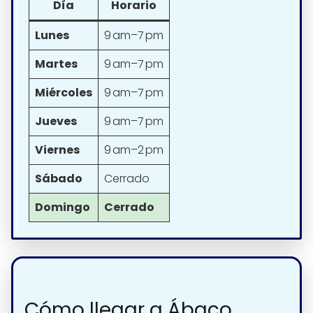
Día
Horario
Lunes
9 am–7 pm
Martes
9 am–7 pm
Miércoles
9 am–7 pm
Jueves
9 am–7 pm
Viernes
9 am–2 pm
Sábado
Cerrado
Domingo
Cerrado
Cómo llegar a Ábaco