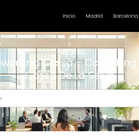
Inicio
Madrid
Barcelona
working Cassà – Coworking
Cassà De La Selva