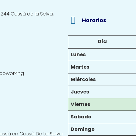
7244 Cassà de la Selva,
Horarios
Día
Lunes
Martes
/coworking
Miércoles
Jueves
Viernes
Sábado
Domingo
assà en Cassà De La Selva