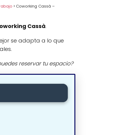
rabajo
Coworking Cassà –
oworking Cassà
.
ejor se adapta a lo que
ales.
uedes reservar tu espacio?