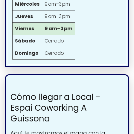
Miércoles
9 am–3 pm
Jueves
9 am–3 pm
Viernes
9 am–3 pm
Sábado
Cerrado
Domingo
Cerrado
Cómo llegar a Local -
Espai Coworking A
Guissona
Aquí te mostramos el mapa con la