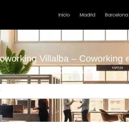
Inicio
Madrid
Barcelona
oworking Villalba – Coworking 
Collado Villalba