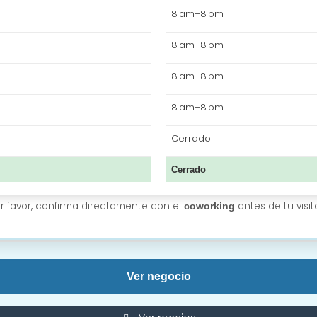
8 am–8 pm
8 am–8 pm
8 am–8 pm
8 am–8 pm
Cerrado
Cerrado
or favor, confirma directamente con el
antes de tu visit
coworking
Ver negocio