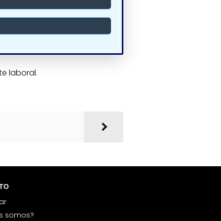
e laboral.
TO
ar
es somos?