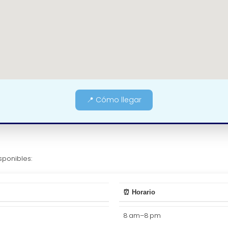
📍 Cómo llegar
sponibles:
⏰ Horario
8 am–8 pm