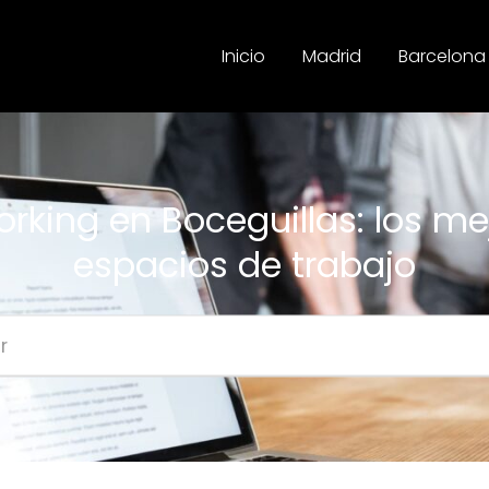
Inicio
Madrid
Barcelona
rking en Boceguillas: los me
espacios de trabajo