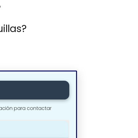
o
illas?
mación para contactar