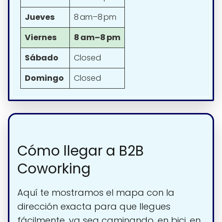
Jueves
8 am–8 pm
Viernes
8 am–8 pm
Sábado
Closed
Domingo
Closed
Cómo llegar a B2B
Coworking
Aquí te mostramos el mapa con la
dirección exacta para que llegues
fácilmente, ya sea caminando, en bici, en