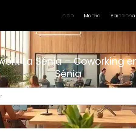
Inicio
Madrid
Barcelona
ork La Sénia – Coworking e
Sénia