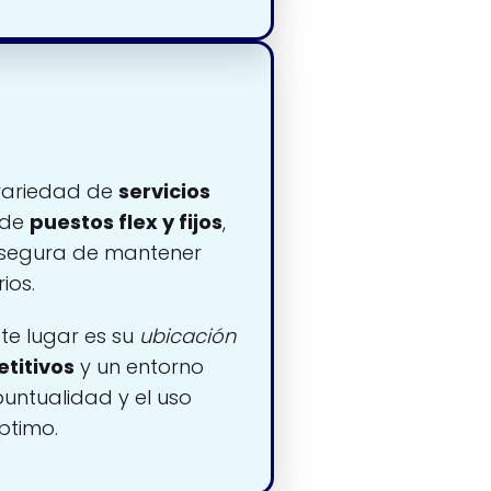
variedad de
servicios
 de
puestos flex y fijos
,
asegura de mantener
ios.
te lugar es su
ubicación
titivos
y un entorno
untualidad y el uso
ptimo.