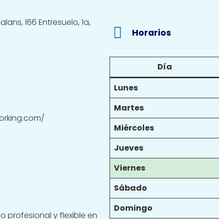
ans, 166 Entresuelo, 1a,
Horarios
Día
Lunes
Martes
orking.com/
Miércoles
Jueves
Viernes
Sábado
Domingo
 profesional y flexible en