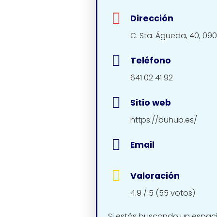
Dirección
C. Sta. Águeda, 40, 09
Teléfono
641 02 41 92
Sitio web
https://buhub.es/
Email
Valoración
4.9 / 5 (55 votos)
Si estás buscando un espacio