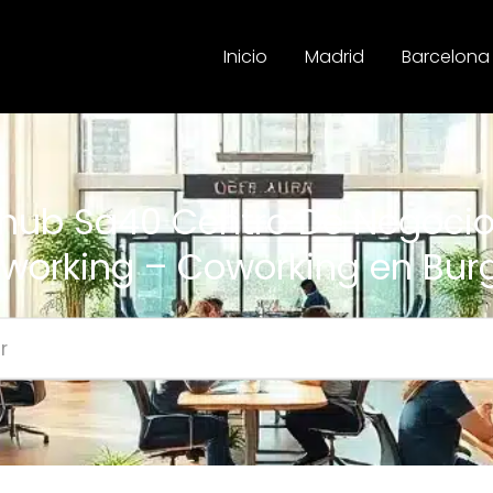
Inicio
Madrid
Barcelona
hub Sa40 Centro De Negocio
working – Coworking en Bur