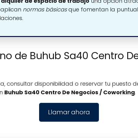
l
alquiler de espacio de trabajo
una opción atrac
 aplican
normas básicas
que fomentan la puntuali
laciones.
fono de Buhub Sa40 Centro D
, consultar disponibilidad o reservar tu puesto de
on
Buhub Sa40 Centro De Negocios / Coworking
.
Llamar ahora