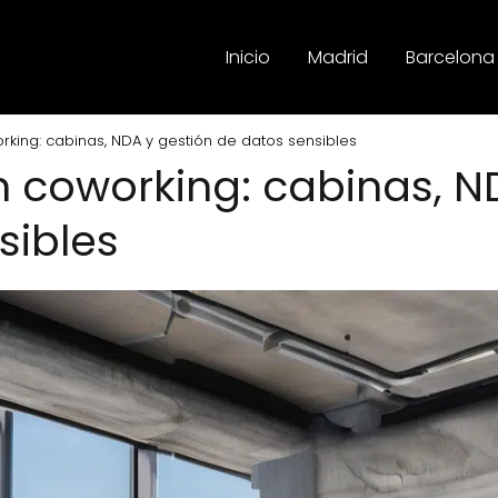
Inicio
Madrid
Barcelona
rking: cabinas, NDA y gestión de datos sensibles
n coworking: cabinas, N
sibles