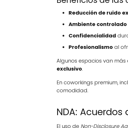
Beneficios de las
Reducción de ruido e
Ambiente controlado
Confidencialidad
dura
Profesionalismo
al of
Algunos espacios van más a
exclusivo
.
En coworkings premium, inc
comodidad.
NDA: Acuerdos d
El uso de
Non-Disclosure A