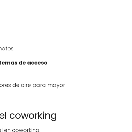
motos.
stemas de acceso
dores de aire para mayor
el coworking
l en coworking.