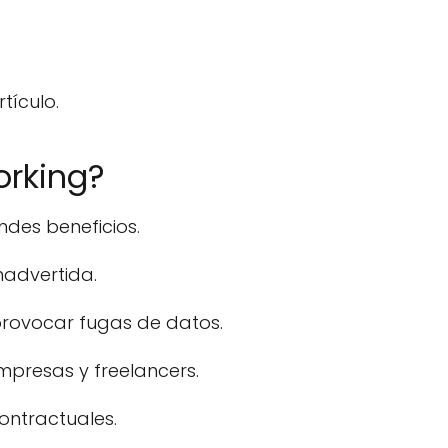
tículo.
orking?
ndes beneficios.
nadvertida.
 provocar fugas de datos.
mpresas y freelancers.
ontractuales.