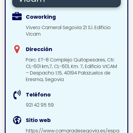
Coworking
Vivero Cameral Segovia 21 S.l. Edificio
Vicam
Dirección
Parc. ET-8 Complejo Quitapesares, Ctr.
CL-601 km,7, CL-601, Km. 7, Edificio VICAM
– Despacho 1.15, 40194 Palazuelos de
Eresma, Segovia
Teléfono
921 42 95 59
Sitio web
https://www.camaradesegovia.es/espa